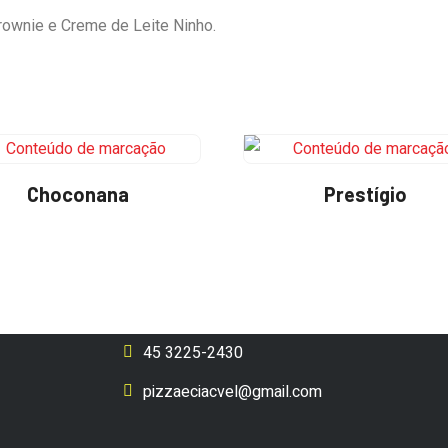
rownie e Creme de Leite Ninho.
Choconana
Prestígio
45 3225-2430
pizzaeciacvel@gmail.com